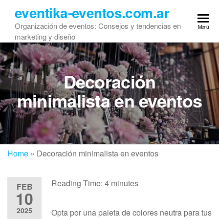
Saltar
eventika-eventos.com.ar
al
Organización de eventos: Consejos y tendencias en
Menú
contenido
marketing y diseño
Decoración
minimalista en eventos
Home
»
Decoración minimalista en eventos
Reading Time:
4
minutes
FEB
10
2025
Opta por una paleta de colores neutra para tus